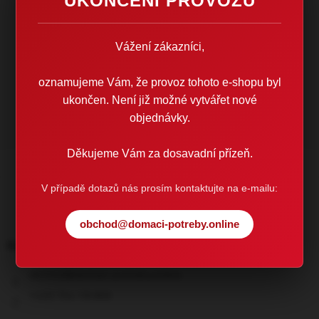
UKONČENÍ PROVOZU
V
V případě dotazů nás prosím
O
kontaktujte na e-mailu:
Vážení zákazníci,
Z
U
obchod@domaci-
oznamujeme Vám, že provoz tohoto e-shopu byl
potreby.online
ukončen. Není již možné vytvářet nové
objednávky.
Děkujeme Vám za dosavadní přízeň.
Z
V případě dotazů nás prosím kontaktujte na e-mailu:
á
p
obchod@domaci-potreby.online
a
t
Kontakt
í
obchod
@
domaci-potreby.online
+420 704 118 868